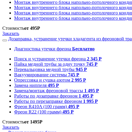
Монтаж внутреннего блока напольно-потолочного конди
Монтаж внутреннего блока напольно-потолочного конди
Монтаж внутреннего блока напольно-потолочного конди
Монтаж внутреннего блока напольно-потолочного конди
Стоимость
от 495Р
Заказать
Дозаправка, устранение утечки хладагента из фреоновой тр
Диагностика утечки фреона
Бесплатно
Поиск и устранение утечки фреона
2 345 Р
Пайка медной трубы за одну точку
745 Р
Перевальцовка медной трубы
945 Р
Вакуумирование системы
745 Р
Опрессовка и сушка азотом
2 995 Р
Замена ниппеля
495 Р
Замена/монтаж фреоновой трассы
1 495 Р
Работы по дозаправке фреоном
1 495 Р
Работы по перезаправке фреоном
1 995 Р
Фреон R410A (100 грамм)
495 Р
Фреон R22 (100 грамм)
495 Р
Стоимость
от 1495Р
Заказать