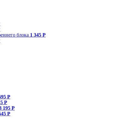
Р
Р
реннего блока
1 345 Р
Р
695 Р
45 Р
3 195 Р
545 Р