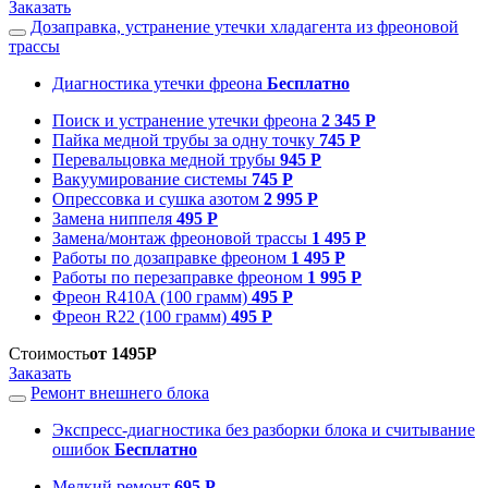
Заказать
Дозаправка, устранение утечки хладагента из фреоновой
трассы
Диагностика утечки фреона
Бесплатно
Поиск и устранение утечки фреона
2 345 Р
Пайка медной трубы за одну точку
745 Р
Перевальцовка медной трубы
945 Р
Вакуумирование системы
745 Р
Опрессовка и сушка азотом
2 995 Р
Замена ниппеля
495 Р
Замена/монтаж фреоновой трассы
1 495 Р
Работы по дозаправке фреоном
1 495 Р
Работы по перезаправке фреоном
1 995 Р
Фреон R410A (100 грамм)
495 Р
Фреон R22 (100 грамм)
495 Р
Стоимость
от 1495Р
Заказать
Ремонт внешнего блока
Экспресс-диагностика без разборки блока и считывание
ошибок
Бесплатно
Мелкий ремонт
695 Р