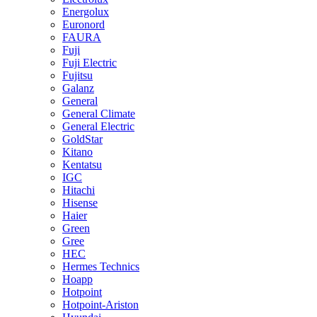
Energolux
Euronord
FAURA
Fuji
Fuji Electric
Fujitsu
Galanz
General
General Climate
General Electric
GoldStar
Kitano
Kentatsu
IGC
Hitachi
Hisense
Haier
Green
Gree
HEC
Hermes Technics
Hoapp
Hotpoint
Hotpoint-Ariston