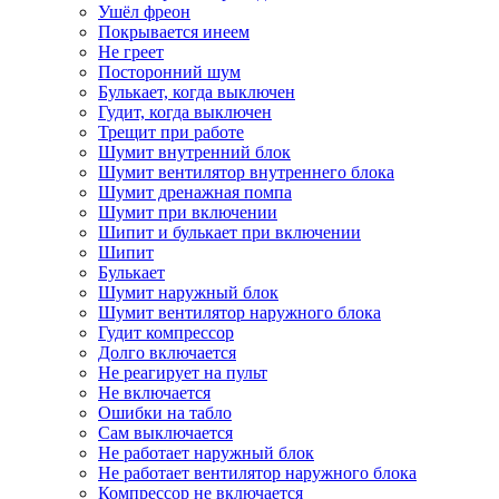
Ушёл фреон
Покрывается инеем
Не греет
Посторонний шум
Булькает, когда выключен
Гудит, когда выключен
Трещит при работе
Шумит внутренний блок
Шумит вентилятор внутреннего блока
Шумит дренажная помпа
Шумит при включении
Шипит и булькает при включении
Шипит
Булькает
Шумит наружный блок
Шумит вентилятор наружного блока
Гудит компрессор
Долго включается
Не реагирует на пульт
Не включается
Ошибки на табло
Сам выключается
Не работает наружный блок
Не работает вентилятор наружного блока
Компрессор не включается