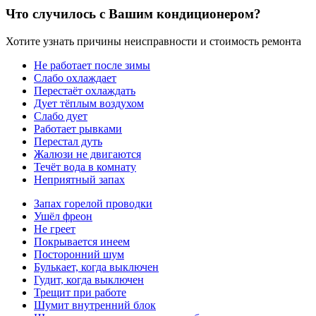
Что случилось с Вашим кондиционером?
Хотите узнать причины неисправности и стоимость ремонта
Не работает после зимы
Слабо охлаждает
Перестаёт охлаждать
Дует тёплым воздухом
Слабо дует
Работает рывками
Перестал дуть
Жалюзи не двигаются
Течёт вода в комнату
Неприятный запах
Запах горелой проводки
Ушёл фреон
Не греет
Покрывается инеем
Посторонний шум
Булькает, когда выключен
Гудит, когда выключен
Трещит при работе
Шумит внутренний блок