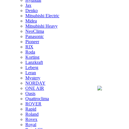
Hyundai
Jax
Denko
Mitsubishi Electric
Midea
Mitsubishi Heavy
NeoClima
Panasonic
Pioneer
RIX
Roda
Korting
Lanzkraft
Leberg
Leran
Mystery
NORDAY
ONE AIR
Oasis
Quattroclima
ROVER
Rapid
Roland
Rovex
Royal