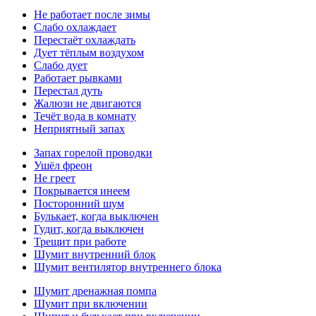
Не работает после зимы
Слабо охлаждает
Перестаёт охлаждать
Дует тёплым воздухом
Слабо дует
Работает рывками
Перестал дуть
Жалюзи не двигаются
Течёт вода в комнату
Неприятный запах
Запах горелой проводки
Ушёл фреон
Не греет
Покрывается инеем
Посторонний шум
Булькает, когда выключен
Гудит, когда выключен
Трещит при работе
Шумит внутренний блок
Шумит вентилятор внутреннего блока
Шумит дренажная помпа
Шумит при включении