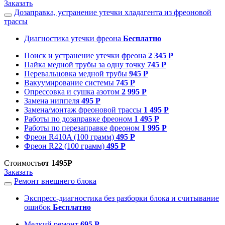
Заказать
Дозаправка, устранение утечки хладагента из фреоновой
трассы
Диагностика утечки фреона
Бесплатно
Поиск и устранение утечки фреона
2 345 Р
Пайка медной трубы за одну точку
745 Р
Перевальцовка медной трубы
945 Р
Вакуумирование системы
745 Р
Опрессовка и сушка азотом
2 995 Р
Замена ниппеля
495 Р
Замена/монтаж фреоновой трассы
1 495 Р
Работы по дозаправке фреоном
1 495 Р
Работы по перезаправке фреоном
1 995 Р
Фреон R410A (100 грамм)
495 Р
Фреон R22 (100 грамм)
495 Р
Стоимость
от 1495Р
Заказать
Ремонт внешнего блока
Экспресс-диагностика без разборки блока и считывание
ошибок
Бесплатно
Мелкий ремонт
695 Р