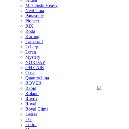
Midea
Mitsubishi Heavy
NeoClima
Panasonic
Pioneer
RIX
Roda
Korting
Lanzkraft
Leberg
Leran
Mystery
NORDAY
ONE AIR
Oasis
Quattroclima
ROVER
Rapid
Roland
Rovex
Royal
Royal Clima
Lessar
LG
Loriot