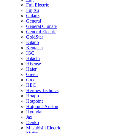
Fuji Electric
Fujitsu
Galanz
General
General Climate
General Electric
GoldStar
Kitano
Kentatsu
IGC
Hitachi
Hisense
Haier
Green
Gree
HEC
Hermes Technics
Hoapp
Hotpoint
Hotpoint-Ariston
Hyundai
Jax
Denko
Mitsubishi Electric